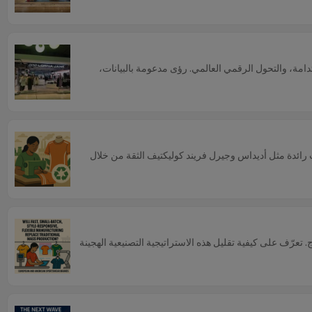
 من خلال الانتقال من الأداء إلى الهدف، وتبني الاستدامة، والتحول الرقمي العالمي. رؤى مدعومة بالبيانات،
 رائدة مثل أديداس وجيرل فريند كوليكتيف الثقة من خلال
الحد الأدنى للطلب (100 قطعة)، وأنماط متعددة، وسرعة في الإنتاج. تعرّف على كيفية تقليل هذه الاستراتيجية التصنيعية الهجينة