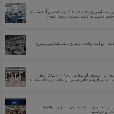
يادة معدل التسليم في الوقت المحدد بنسبة 35%. احصل على بيانات حقيقية وخطوات عملية ورؤى ثاقبة في هذا المجال لتحسين أداء سلسلة
فة - مع أمثلة واقعية، ونصائح عملية للتفاوض، ونموذج
اكتشف كيف تتحول ألو يوغا من علامة تجارية متخصصة في ملابس اليوغا إلى قوة عالمية في مجال أسلوب الحياة. تستعرض هذه المقالة الاتجاهات الرئيسية الأربعة التي ستشكل ألو يوغا في عام ٢٠٢٦، بما في ذلك
 الملابس الرياضية التي تسعى إلى اغتنام موجة النمو القادمة.
ى التركيز على الأسواق النسائية المتنوعة، والابتكار في التكنولوجيا والمواد،
ملابس الرياضية.