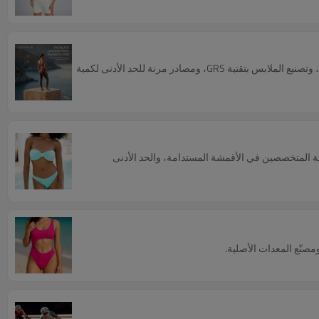
توقف عن خسارة الأرباح على سراويل الليقنز السوداء الأساسية. اكتشف مخطط تطوير منتجات الملابس الرياضية لعام 2026 الذي يتميز بتقنية التشكيل الناعم، وتصنيع الملابس بتقنية GRS، ومصادر مرنة للحد الأدنى لكمية
ية المتخصصين في الأقمشة المستدامة، والحد الأدنى