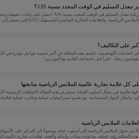
اكتشف كيف مكّنت Eationwear علامة تجارية أوروبية للملابس الرياضية من ز
ية المباشرة للمستهلك (DTC) التي تسعى إلى تحقيق لوجستيات عالمية المستوى ورضا العملاء.
أكبر على التكاليف؟
إلى الخدمات اللوجستية، تكشف هذه المقالة عن أكبر خمسة عوامل مؤثرة في التكل
عف هوامش ربحك - اقرأ قبل اجتماعك القادم مع الموردين!
ي، وابتكار المواد المستدامة، مع تقديم استراتيجيات عملية وتجارب عملية لعلامات
ف الاتجاهات الخمسة الرئيسية التي ستقودها نايكي في عام ٢٠٢٦، بدءًا من تحول الملابس الرياضية إلى أسلوب حياة، ووصولًا إل
هذه المقالة رؤى عملية، مدعومة ببيانات وأمثلة واقعية، لعلامات تجارية عالمية لل