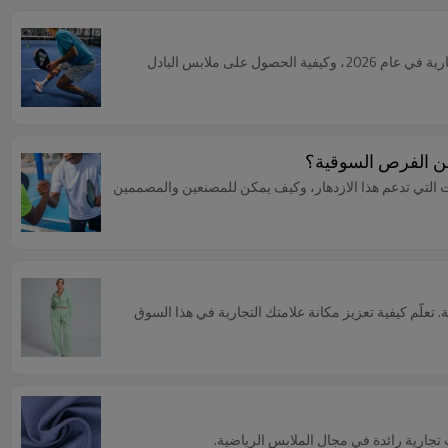
تتفوق رياضة البادل على رياضة البيكلبول من حيث هوامش الربح. اكتشف لماذا يُعد هذا القطاع المتخصص ذو الأسعار المرتفعة محرك النمو لعلامات الأزياء التجارية في عام 2026، وكيفية الحصول على ملابس البادل
ة من الفرص السوقية؟
نات التي تدعم هذا الازدهار، وكيف يمكن للمصنعين والمصممين
الاستدامة. تعلّم كيفية تعزيز مكانة علامتك التجارية في هذا السوق
ت تجارية رائدة في مجال الملابس الرياضية.