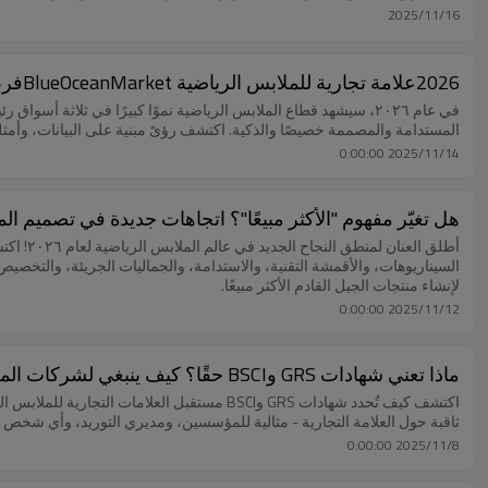
2025/11/16
2026علامة تجارية للملابس الرياضية BlueOceanMarketفرص السوق؟ استراتيجية عالمية للعلامات التجارية الناشئة
في عام ٢٠٢٦، سيشهد قطاع الملابس الرياضية نموًا كبيرًا في ثلاثة أ
المستدامة والمصممة خصيصًا والذكية. اكتشف رؤىً مبنية على البيانات، وأمثلة
2025/11/14 0:00:00
هل تغيّر مفهوم "الأكثر مبيعًا"؟ اتجاهات جديدة في تصميم الملا
أطلق ال
السيناريوهات، والأقمشة التقنية، والاستدامة، والجماليات الجريئة، والتخصيص - 
لإنشاء منتجات الجيل القادم الأكثر مبيعًا.
2025/11/12 0:00:00
ماذا تعني شهادات GRS وBSCI حقًا؟ كيف ينبغي لشركات الملابس الرياضية تفتيش مصانعها؟
اكتشف كيف تُحدد شهادات GRS وBSCI مستقبل ال
ثاقبة حول العلامة التجارية - مثالية للمؤسسين، ومديري التوريد، وأي شخص ي
2025/11/8 0:00:00