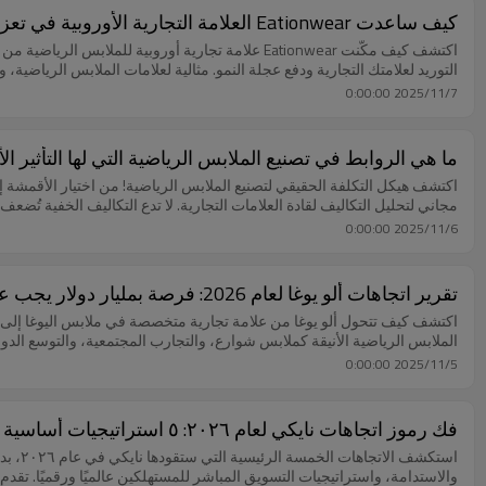
كيف ساعدت Eationwear العلامة التجارية الأوروبية في تعزيز معدل التسليم في الوقت المحدد بنسبة 35٪؟
التوريد لعلامتك التجارية ودفع عجلة النمو. مثالية لعلامات الملابس الرياضية، والملابس الرياضية، والعلامات التجار
2025/11/7 0:00:00
ما هي الروابط في تصنيع الملابس الرياضية التي لها التأثير ال
اكتشف هيكل التكلفة الحقيقي لتصنيع الملابس الرياضية! من اختيار الأقمشة 
مجاني لتحليل التكاليف لقادة العلامات التجارية. لا تدع التكاليف الخفية تُض
2025/11/6 0:00:00
تقرير اتجاهات ألو يوغا لعام 2026: فرصة بمليار دولار يجب على كل علامة تجارية عالمية للملابس الرياضية متابعتها
الملابس الرياضية الأنيقة كملابس شوارع، والتجارب المجتمعية، والتوسع الدول
2025/11/5 0:00:00
فك رموز اتجاهات نايكي لعام ٢٠٢٦: ٥ استراتيجيات أساسية لعلامات الملابس الرياضية
استكش
والاستدامة، واستراتيجيات التسويق المباشر للمستهلكين عالميًا ورقميًا. تقدم 