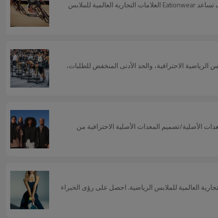
استكشف اتجاهات صناعة ملابس ركوب الدراجات لعام 2026. من تقنية الربط السلس (Bonding) إلى الأقمشة الحيوية وتقنية النماذج ثلاثية الأبعاد. اكتشف كيف تساعد Eationwear العلامات التجارية العالمية للملابس
لتحديات التقنية من خلال تصنيع الملابس الرياضية الاحترافية، والحد الأدنى المنخفض للطلبات،
داء، وتقنيات التبريد، وحلول تصنيع المعدات الأصلية/تصميم المعدات الأصلية الاحترافية من
العلامات التجارية العالمية للملابس الرياضية. احصل على رؤى الخبراء