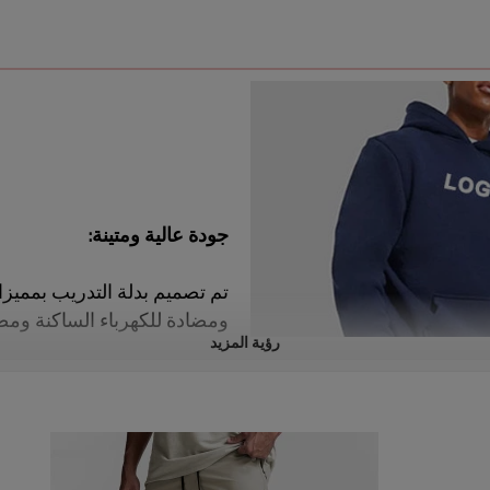
جودة عالية ومتينة:
تم تصميم بدلة التدريب بمميزا
ومضادة للكهرباء الساكنة ومض
رؤية المزيد
ومريحة.
تصميم فضفاض:
يتميز بقصّة فضفاضة تمنح شعو