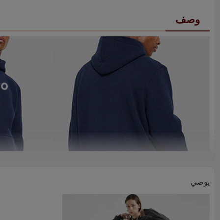
وصف
يوصي