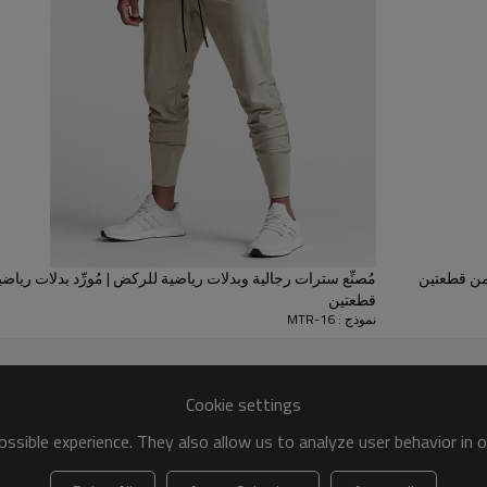
هذا التصميم مثالي لإطلالة كاج
مجموعة من قطعتين:
يتضمن قميصًا قصير الأكمام وسر
ية للجنسين من قطعتين
مُصنِّع سترات رجالية وبدلات رياضية للركض | مُورِّد بدلات ريا
قطعتين
نموذج : MTR-16
مُصنِّع بدلات رياضية رجالية
Cookie settings
الشركة المصنعة للمعدات الأصلية
ssible experience. They also allow us to analyze user behavior in 
100% قطن
:
220-500 جي إس إم