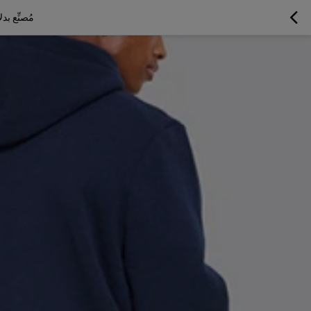
مُصنِّع ب