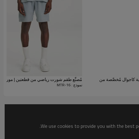
وال وأنيقة.
والًا قصيرًا، مما يوفر مظهرًا متكاملاً ومنسقًا.
ضية كاجوال مُخصَّصة من
مُصنِّع طقم شورت رياضي من قطعتين | مورد
نموذج : MTR-16
We use cookies to provide you with the best po