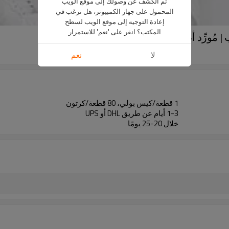
تم الكشف عن وصولك إلى موقع الويب
المحمول على جهاز الكمبيوتر، هل ترغب في
إعادة التوجيه إلى موقع الويب لسطح
المكتب؟ انقر على 'نعم' للاستمرار
| مُورِّد أطقم بنطلونات رياضية وهودي سادة
MTR-16
لا
نعم
1 قطعة/كيس بولي، 80 قطعة/كرتون
1-3 أيام عن طريق DHL أو UPS
خلال 20-25 يومًا