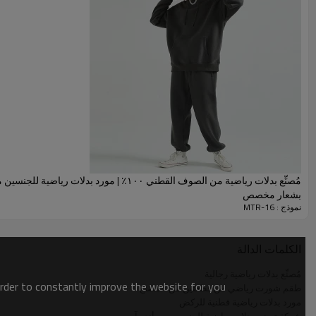
مُصنِّع بدلات رياضية من الصوف القطني ١٠٠٪ | مورد بدلات رياض
بشعار مخصص
نموذج : MTR-16
مواصفة
الكلمات الدالة
العنصر:
مُصنِّع بدلات رياضية رجالية
:
تصميم
order to constantly improve the website for you.
طقم شورت رياضي من قطعتين من المصنع
مورد بدلات رياضية قطنية للركض