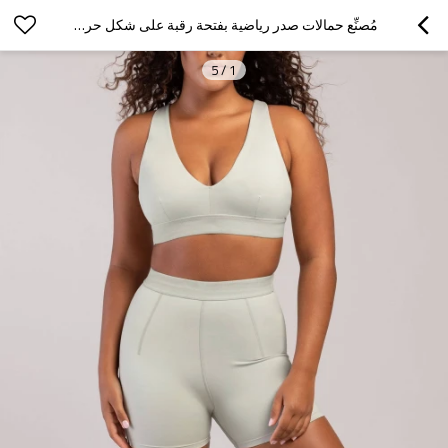
مُصنِّع حمالات صدر رياضية بفتحة رقبة على شكل حرف V | مُورِّد طقم شورتات دراجات نارية مُخصَّصة بجيوب مخفية
5
/
1