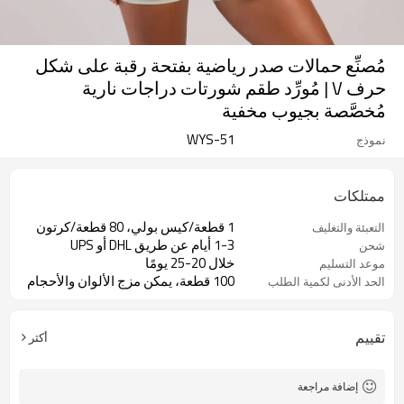
مُصنِّع حمالات صدر رياضية بفتحة رقبة على شكل
حرف V | مُورِّد طقم شورتات دراجات نارية
مُخصَّصة بجيوب مخفية
WYS-51
نموذج
ممتلكات
1 قطعة/كيس بولي، 80 قطعة/كرتون
التعبئة والتغليف
1-3 أيام عن طريق DHL أو UPS
شحن
خلال 20-25 يومًا
موعد التسليم
100 قطعة، يمكن مزج الألوان والأحجام
الحد الأدنى لكمية الطلب
تقييم
أكثر
إضافة مراجعة