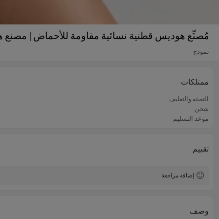
مُصنِّع هوديس قطنية نسائية مقاومة للأحماض | مصن
نموذج
ممتلكات
التعبئة والتغليف
شحن
موعد التسليم
تقييم
إضافة مراجعة
وصف