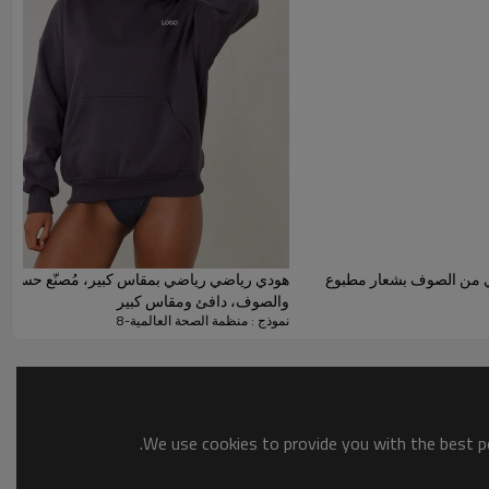
 تصميمه محايد بما يكفي لجذب جمهور للجنسين، مما يوفر وصولاً
 من الصوف بشعار مطبوع
هودي رياضي رياضي بمقاس كبير، مُصنّع حسب ا
والصوف، دافئ ومقاس كبير
نموذج : منظمة الصحة العالمية-8
We use cookies to provide you with the best po