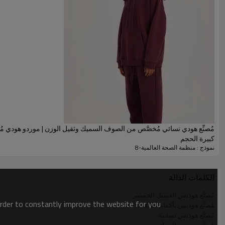
مُصنِّع هودي نسائي مُخصَّص من الصوف السميك وثقيل الوزن | موردو هودي مُ
كبيرة الحجم
نموذج : منظمة الصحة العالمية-8
مواصفة
الكلمات الدالة
العنصر:
مُصنِّع هوديس الغسيل الحمضي
:
تصميم
order to constantly improve the website for you.
مُصنِّع هوديس بأكمام طويلة
مُصنِّع هوديس نسائية