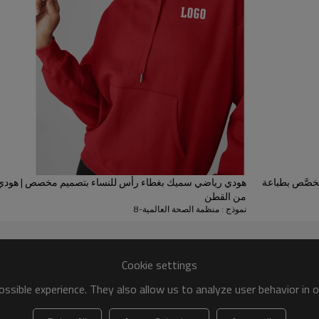
جاذبية للجنسين:
على الرغم من تسويقه للنساء، فإن
أوسع إلى السوق.
خصَّص بطباعة
هودي رياضي سميك بغطاء رأس للنساء بتصميم مخصص | هودي
من القطن
نموذج : منظمة الصحة العالمية-8
مُصنِّع هوديس الغسيل الحمضي
Cookie settings
الشركة المصنعة للمعدات الأصلية
ssible experience. They also allow us to analyze user behavior in 
100% قطن: 220-320 جرام لكل متر مربع