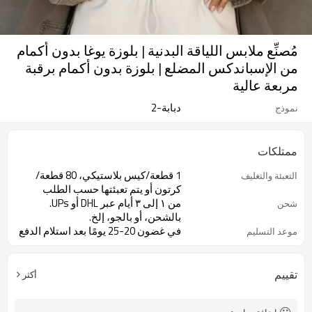
مُصنِّع ملابس اللياقة البدنية | بلوزة يوغا بدون أكمام
من الإسباندكس المضلع | بلوزة بدون أكمام برقبة
مربعة عالية
دبابة-2
نموذج
ممتلكات
1 قطعة/كيس بلاستيكي، 80 قطعة/
التعبئة والتغليف
كرتون أو يتم تعبئتها حسب الطلب
من ١ إلى ٣ أيام عبر DHL أو UPs.
شحن
بالشحن، أو بالجو، إلخ.
في غضون 20-25 يومًا بعد استلام الدفع
موعد التسليم
تقييم
أكثر