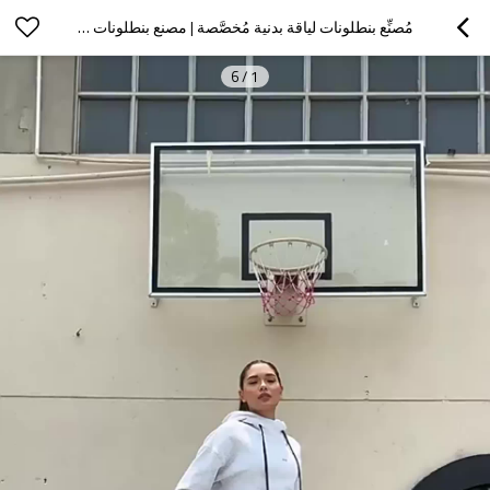
مُصنِّع بنطلونات لياقة بدنية مُخصَّصة | مصنع بنطلونات يوغا رياضية ضاغطة
6
/
1