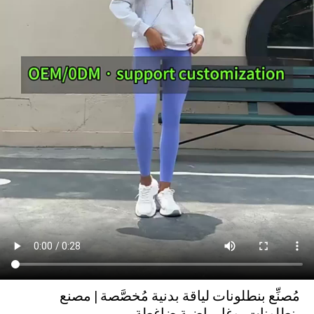
مُصنِّع بنطلونات لياقة بدنية مُخصَّصة | مصنع
بنطلونات يوغا رياضية ضاغطة