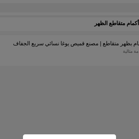
كمام متقاطع الظهر
م بظهر متقاطع | مصنع قميص يوغا نسائي سريع الجفاف
ة مثالية