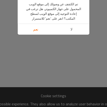
تم الكشف عن وصولك إلى موقع الويب
المحمول على جهاز الكمبيوتر، هل ترغب في
إعادة التوجيه إلى موقع الويب لسطح
المكتب؟ انقر على 'نعم' للاستمرار
لا
نعم
Cookie settings
ssible experience. They also allow us to analyze user behavior in 