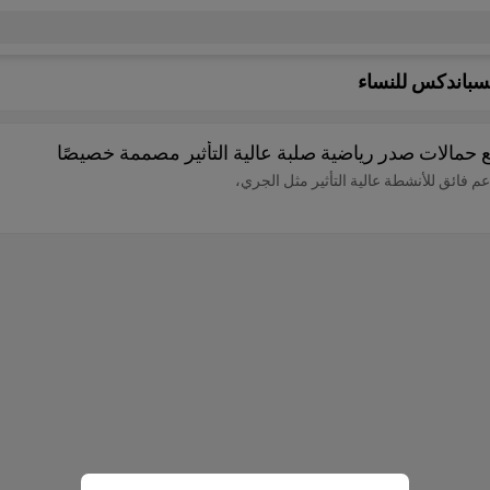
لسباندكس للنساء
 حمالات صدر رياضية صلبة عالية التأثير مصممة خصيصًا
عم فائق للأنشطة عالية التأثير مثل الجري،