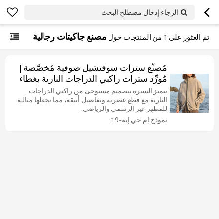
الرجاء إدخال مصطلح البحث
مصنع جاكيتات رجالية
تم العثور على
1
من المنتجات حول
مُصنِّع سترات سوفتشيل صوفية مُخصَّصة |
مُورِّد سترات راكبي الدراجات النارية بغطاء
رأس
تتميز السترة بتصميم مستوحى من راكبي الدراجات
النارية مع قطع عصرية وتفاصيل أنيقة، مما يجعلها مثالية
للمظهر غير الرسمي والرياضي.
نموذج:إم جي إيه-19