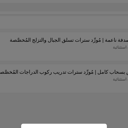
فة ناعمة | مُورِّد سترات تسلق الجبال والتزلج المُخصَّصة
ستثنائية
 بسحاب كامل | مُورِّد سترات تدريب ركوب الدراجات المُخصَّص
ستثنائية