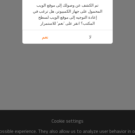
تم الكشف عن وصولك إلى موقع الويب
المحمول على جهاز الكمبيوتر، هل ترغب في
إعادة التوجيه إلى موقع الويب لسطح
المكتب؟ انقر على 'نعم' للاستمرار
لا
نعم
Cookie settings
ssible experience. They also allow us to analyze user behavior in 