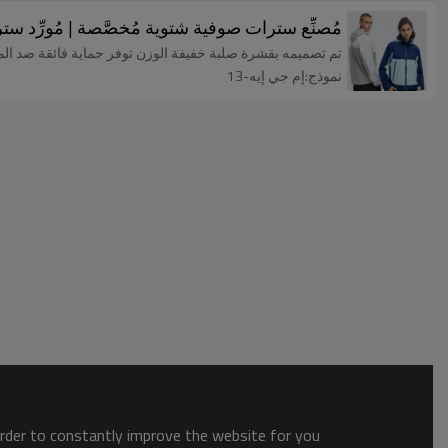
مُصنِّع سترات صوفية شتوية مُخصَّصة | مُورِّد ست
تم تصميمه بقشرة صلبة خفيفة الوزن توفر حماية فائقة ضد الما
نموذج:إم جي إيه-13
order to constantly improve the website for you.