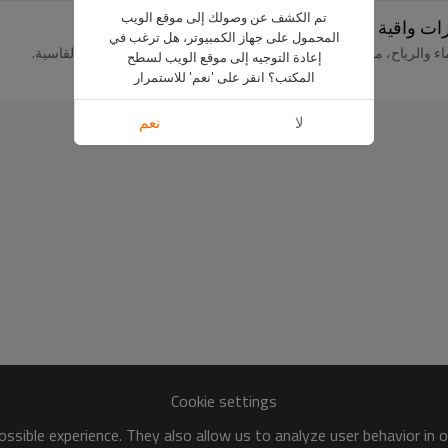
تم الكشف عن وصولك إلى موقع الويب
رات واقية من الرياح
المحمول على جهاز الكمبيوتر، هل ترغب في
ء والرياح، مما يجعله مثاليًا للأنشطة الخارجية في ظروف الطقس القاسية.
إعادة التوجيه إلى موقع الويب لسطح
المكتب؟ انقر على 'نعم' للاستمرار
لا
نعم
Cookie settings
ssible experience. They also allow us to analyze user behavior in 