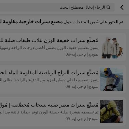
الرجاء إدخال مصطلح البحث
مصنع سترات خارجية مقاومة ل
تم العثور على
4
من المنتجات حول
مُصنِّع سترات خفيفة الوزن بثلاث طبقات صلبة للج
يتميز بتصميم خفيف الوزن يضمن أقصى درجات الراحة وسهولة ا
نموذج:إم جي إيه-08
مُصنِّع سترات التزلج الرياضية المقاومة للماء للج
يتميز بتصميم داخلي مبطن لمزيد من الدفء والراحة، مثالي للأ
نموذج:إم جي إيه-08
مُصنِّع سترات مطر صلبة بسحاب مُخصَّصة | مُور
تم تصميمه بقشرة صلبة خفيفة الوزن توفر حماية فائقة ضد الما
نموذج:إم جي إيه-09