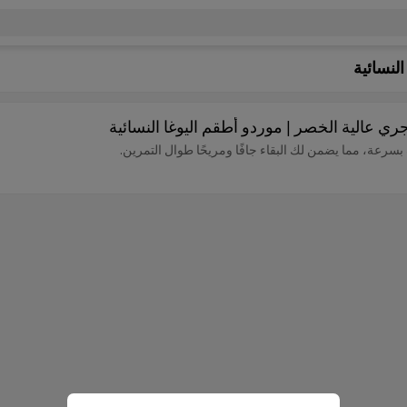
لنسائية
ري عالية الخصر | موردو أطقم اليوغا النسائية
عة، مما يضمن لك البقاء جافًا ومريحًا طوال التمرين.