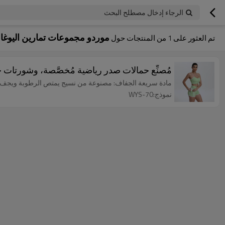
الرجاء إدخال مصطلح البحث
موردو مجموعات تمارين اليوغا ا
تم العثور على
1
من المنتجات حول
مُصنِّع حمالات صدر رياضية مُخصَّصة، وشورتات ج
مادة سريعة الجفاف: مصنوعة من نسيج يمتص الرطوبة ويجف بسر
نموذج:WYS-70