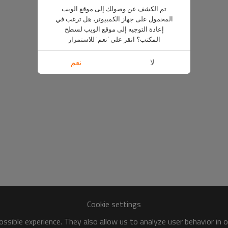
تم الكشف عن وصولك إلى موقع الويب
المحمول على جهاز الكمبيوتر، هل ترغب في
إعادة التوجيه إلى موقع الويب لسطح
المكتب؟ انقر على 'نعم' للاستمرار
لا
نعم
Cookie settings
ssible experience. They also allow us to analyze user behavior in 