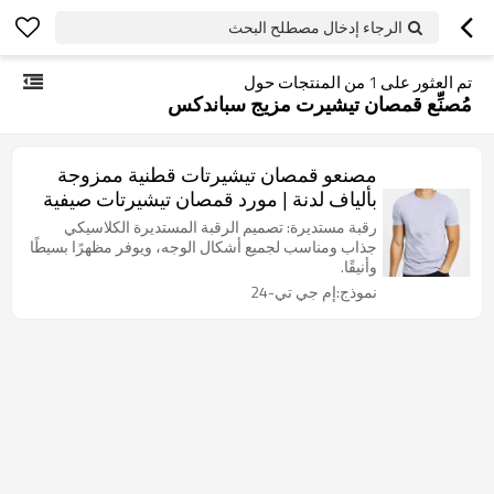
الرجاء إدخال مصطلح البحث
تم العثور على
1
من المنتجات حول
مُصنِّع قمصان تيشيرت مزيج سباندكس
مصنعو قمصان تيشيرتات قطنية ممزوجة
بألياف لدنة | مورد قمصان تيشيرتات صيفية
سادة مخصصة
رقبة مستديرة: تصميم الرقبة المستديرة الكلاسيكي
جذاب ومناسب لجميع أشكال الوجه، ويوفر مظهرًا بسيطًا
وأنيقًا.
نموذج:إم جي تي-24