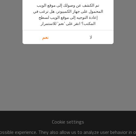
تم الكشف عن وصولك إلى موقع الويب
المحمول على جهاز الكمبيوتر، هل ترغب في
إعادة التوجيه إلى موقع الويب لسطح
المكتب؟ انقر على 'نعم' للاستمرار
لا
نعم
Cookie settings
ssible experience. They also allow us to analyze user behavior in 