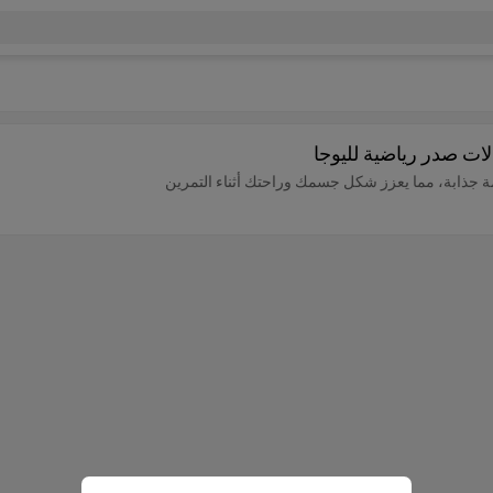
الات صدر رياضية لليوجا
ءمة جذابة، مما يعزز شكل جسمك وراحتك أثناء التمرين