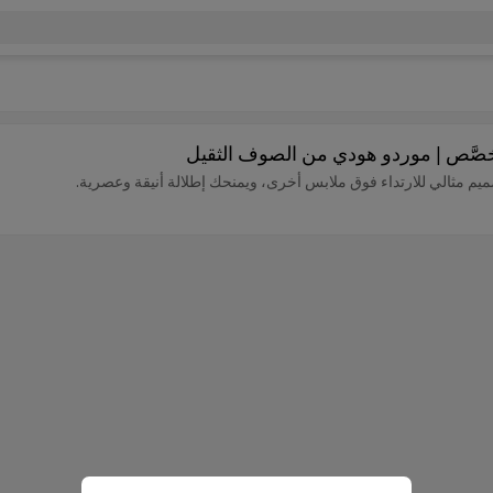
ُخصَّص | موردو هودي من الصوف الثقيل
صميم مثالي للارتداء فوق ملابس أخرى، ويمنحك إطلالة أنيقة وعصرية.